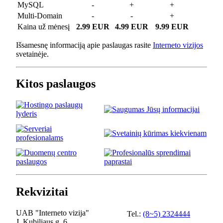
MySQL
-
+
+
Multi-Domain
-
-
+
Kaina už mėnesį
2.99 EUR
4.99 EUR
9.99 EUR
Išsamesnę informaciją apie paslaugas rasite
Interneto vizijos
svetainėje.
Kitos paslaugos
Rekvizitai
UAB "Interneto vizija"
Tel.:
(8~5) 2324444
J. Kubiliaus g. 6