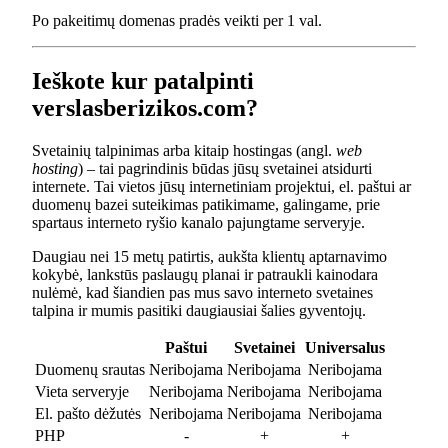
Po pakeitimų domenas pradės veikti per 1 val.
Ieškote kur patalpinti
verslasberizikos.com?
Svetainių talpinimas arba kitaip hostingas (angl.
web
hosting
) – tai pagrindinis būdas jūsų svetainei atsidurti
internete. Tai vietos jūsų internetiniam projektui, el. paštui ar
duomenų bazei suteikimas patikimame, galingame, prie
spartaus interneto ryšio kanalo pajungtame serveryje.
Daugiau nei 15 metų patirtis, aukšta klientų aptarnavimo
kokybė, lankstūs paslaugų planai ir patraukli kainodara
nulėmė, kad šiandien pas mus savo interneto svetaines
talpina ir mumis pasitiki daugiausiai šalies gyventojų.
Paštui
Svetainei
Universalus
Duomenų srautas
Neribojama
Neribojama
Neribojama
Vieta serveryje
Neribojama
Neribojama
Neribojama
El. pašto dėžutės
Neribojama
Neribojama
Neribojama
PHP
-
+
+