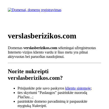
verslasberizikos.com
Domenas
verslasberizikos.com
sėkmingai užregistruotas
Interneto vizijos kliento vardu ir šiuo metu yra pilnai
aktyvuotas bei paruoštas naudojimui.
Norite nukreipti
verslasberizikos.com?
Prisijunkite prie savo paskyros
klientų sistemoje
;
ties skyriumi "Paslaugos" pasirinkite nuorodą
Plačiau...
;
pasirinkite domeno pavadinimą ir paspauskite
mygtuką
Nukreipti
.