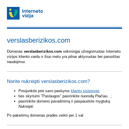
verslasberizikos.com
Domenas
verslasberizikos.com
sėkmingai užregistruotas Interneto
vizijos kliento vardu ir šiuo metu yra pilnai aktyvuotas bei paruoštas
naudojimui.
Norite nukreipti verslasberizikos.com?
Prisijunkite prie savo paskyros
klientų sistemoje
;
ties skyriumi "Paslaugos" pasirinkite nuorodą
Plačiau...
;
pasirinkite domeno pavadinimą ir paspauskite mygtuką
Nukreipti
.
Po pakeitimų domenas pradės veikti per 1 val.