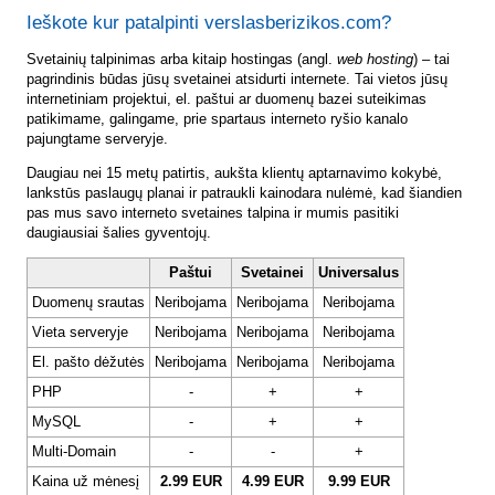
Ieškote kur patalpinti verslasberizikos.com?
Svetainių talpinimas arba kitaip hostingas (angl.
web hosting
) – tai
pagrindinis būdas jūsų svetainei atsidurti internete. Tai vietos jūsų
internetiniam projektui, el. paštui ar duomenų bazei suteikimas
patikimame, galingame, prie spartaus interneto ryšio kanalo
pajungtame serveryje.
Daugiau nei 15 metų patirtis, aukšta klientų aptarnavimo kokybė,
lankstūs paslaugų planai ir patraukli kainodara nulėmė, kad šiandien
pas mus savo interneto svetaines talpina ir mumis pasitiki
daugiausiai šalies gyventojų.
Paštui
Svetainei
Universalus
Duomenų srautas
Neribojama
Neribojama
Neribojama
Vieta serveryje
Neribojama
Neribojama
Neribojama
El. pašto dėžutės
Neribojama
Neribojama
Neribojama
PHP
-
+
+
MySQL
-
+
+
Multi-Domain
-
-
+
Kaina už mėnesį
2.99 EUR
4.99 EUR
9.99 EUR