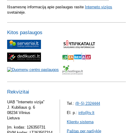
Išsamesnę informaciją apie paslaugas rasite
Interneto vizijos
svetainėje.
Kitos paslaugos
Rekvizitai
UAB "Interneto vizija"
Tel.:
(8~5) 2324444
J. Kubiliaus g. 6
08234 Vilnius
El. p.:
info@iv.lt
Lietuva
Klientų sistema
Įm. kodas: 126350731
Paštas per naršyklę
PVM kodas: LT263507314