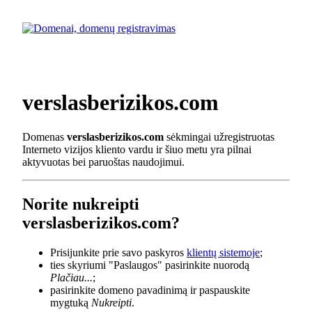
verslasberizikos.com
Domenas
verslasberizikos.com
sėkmingai užregistruotas
Interneto vizijos kliento vardu ir šiuo metu yra pilnai
aktyvuotas bei paruoštas naudojimui.
Norite nukreipti
verslasberizikos.com?
Prisijunkite prie savo paskyros
klientų sistemoje
;
ties skyriumi "Paslaugos" pasirinkite nuorodą
Plačiau...
;
pasirinkite domeno pavadinimą ir paspauskite
mygtuką
Nukreipti
.