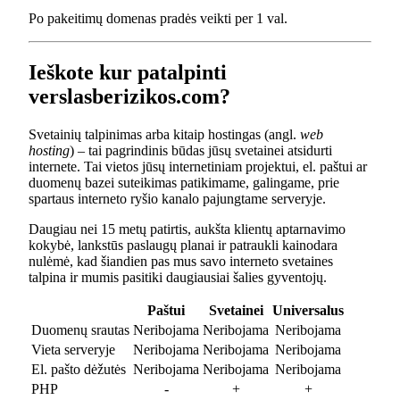
Po pakeitimų domenas pradės veikti per 1 val.
Ieškote kur patalpinti
verslasberizikos.com?
Svetainių talpinimas arba kitaip hostingas (angl.
web
hosting
) – tai pagrindinis būdas jūsų svetainei atsidurti
internete. Tai vietos jūsų internetiniam projektui, el. paštui ar
duomenų bazei suteikimas patikimame, galingame, prie
spartaus interneto ryšio kanalo pajungtame serveryje.
Daugiau nei 15 metų patirtis, aukšta klientų aptarnavimo
kokybė, lankstūs paslaugų planai ir patraukli kainodara
nulėmė, kad šiandien pas mus savo interneto svetaines
talpina ir mumis pasitiki daugiausiai šalies gyventojų.
Paštui
Svetainei
Universalus
Duomenų srautas
Neribojama
Neribojama
Neribojama
Vieta serveryje
Neribojama
Neribojama
Neribojama
El. pašto dėžutės
Neribojama
Neribojama
Neribojama
PHP
-
+
+