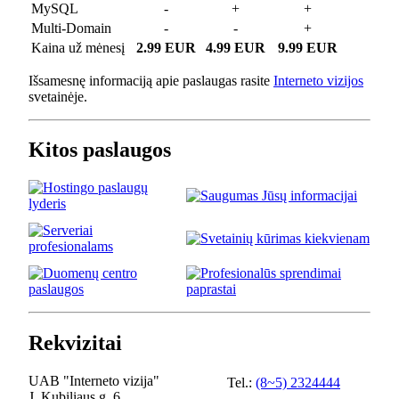
MySQL
-
+
+
Multi-Domain
-
-
+
Kaina už mėnesį
2.99 EUR
4.99 EUR
9.99 EUR
Išsamesnę informaciją apie paslaugas rasite
Interneto vizijos
svetainėje.
Kitos paslaugos
Rekvizitai
UAB "Interneto vizija"
Tel.:
(8~5) 2324444
J. Kubiliaus g. 6